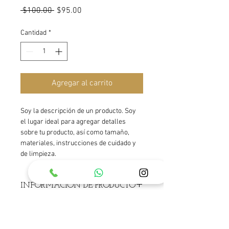
Precio
Precio
 $100.00 
$95.00
de
oferta
Cantidad
*
Agregar al carrito
Soy la descripción de un producto. Soy 
el lugar ideal para agregar detalles 
sobre tu producto, así como tamaño, 
materiales, instrucciones de cuidado y 
de limpieza.
INFORMACIÓN DE PRODUCTO
Soy la descripción de un producto. Soy 
POLÍTICA DE DEVOLUCIÓN Y
el lugar ideal para agregar detalles 
REEMBOLSO
sobre tu producto, así como tamaño, 